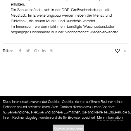
erhalten.
Die Schule befindet sich in der DDR-Großwohnsiedlung Halle-
Neustadt. Im Erweiterungsbau werden neben der Mensa und
Bibliothek, die neuen Musik- und Kunstsäle verortet.
Im Innenraum werden nicht mehr benötigte Waschbetonplatten
abgängiger Hochhäuser aus der Nachbarschaft wiederverwendet.
Teilen:
0
Diese Internetseite verwendet Cookies. Cookies richten auf Ihrem Rechner keinen
Schaden an und enthalten keine Viren. Cookies dienen dazu, unser Angebot
nutzerfreundlicher, effektiver und sicherer zu machen. Sie sind kleine Textdateien, die au
Ihrem Rechner abgelegt werden und die Ihr Browser speichert.
Mehr Information!
Cookies akzeptieren