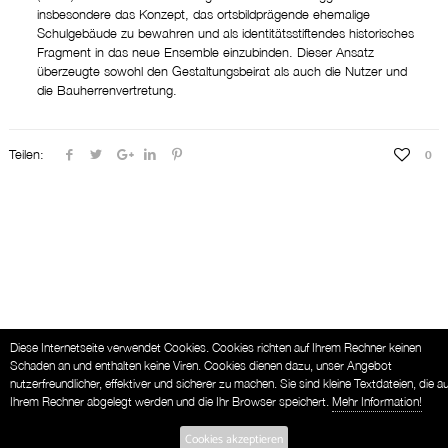
insbesondere das Konzept, das ortsbildprägende ehemalige
Schulgebäude zu bewahren und als identitätsstiftendes historisches
Fragment in das neue Ensemble einzubinden. Dieser Ansatz
überzeugte sowohl den Gestaltungsbeirat als auch die Nutzer und
die Bauherrenvertretung.
Teilen:
0
Diese Internetseite verwendet Cookies. Cookies richten auf Ihrem Rechner keinen
Schaden an und enthalten keine Viren. Cookies dienen dazu, unser Angebot
nutzerfreundlicher, effektiver und sicherer zu machen. Sie sind kleine Textdateien, die au
Ihrem Rechner abgelegt werden und die Ihr Browser speichert.
Mehr Information!
Cookies akzeptieren