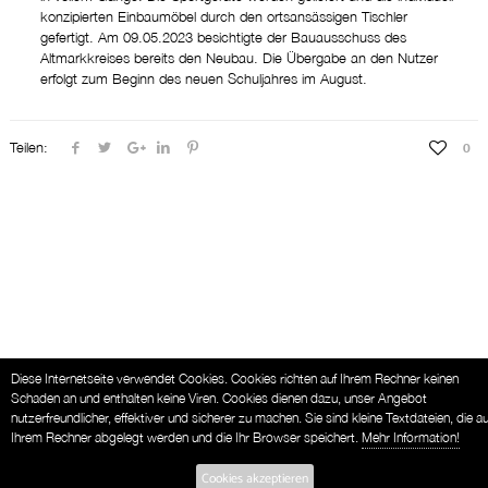
konzipierten Einbaumöbel durch den ortsansässigen Tischler
gefertigt. Am 09.05.2023 besichtigte der Bauausschuss des
Altmarkkreises bereits den Neubau. Die Übergabe an den Nutzer
erfolgt zum Beginn des neuen Schuljahres im August.
Teilen:
0
Diese Internetseite verwendet Cookies. Cookies richten auf Ihrem Rechner keinen
Schaden an und enthalten keine Viren. Cookies dienen dazu, unser Angebot
nutzerfreundlicher, effektiver und sicherer zu machen. Sie sind kleine Textdateien, die au
Ihrem Rechner abgelegt werden und die Ihr Browser speichert.
Mehr Information!
Cookies akzeptieren