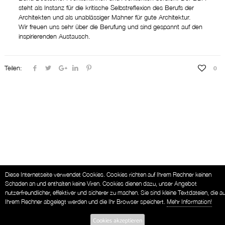
steht als Instanz für die kritische Selbstreflexion des Berufs der
Architekten und als unablässiger Mahner für gute Architektur.
Wir freuen uns sehr über die Berufung und sind gespannt auf den
inspirierenden Austausch.
Teilen:
0
Diese Internetseite verwendet Cookies. Cookies richten auf Ihrem Rechner keinen
Schaden an und enthalten keine Viren. Cookies dienen dazu, unser Angebot
nutzerfreundlicher, effektiver und sicherer zu machen. Sie sind kleine Textdateien, die au
Ihrem Rechner abgelegt werden und die Ihr Browser speichert.
Mehr Information!
Cookies akzeptieren