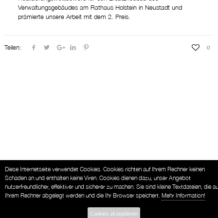
Verwaltungsgebäudes am Rathaus Holstein in Neustadt und
prämierte unsere Arbeit mit dem 2. Preis.
Teilen:
0
Diese Internetseite verwendet Cookies. Cookies richten auf Ihrem Rechner keinen
Schaden an und enthalten keine Viren. Cookies dienen dazu, unser Angebot
nutzerfreundlicher, effektiver und sicherer zu machen. Sie sind kleine Textdateien, die au
Ihrem Rechner abgelegt werden und die Ihr Browser speichert.
Mehr Information!
Cookies akzeptieren