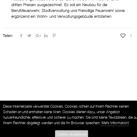
dritten Preisen ausgezeichnet. Es soll ein Neubau für die
Berufsfeuerwehr, Stadtverwaltung und Freiwillige Feuerwehr sowie
ergänzend ein Wohn- und Verwaltungsgebäude entstehen.
Teilen:
1
Diese Internetseite verwendet Cookies. Cookies richten auf Ihrem Rechner keinen
Schaden an und enthalten keine Viren. Cookies dienen dazu, unser Angebot
nutzerfreundlicher, effektiver und sicherer zu machen. Sie sind kleine Textdateien, die au
Ihrem Rechner abgelegt werden und die Ihr Browser speichert.
Mehr Information!
Cookies akzeptieren